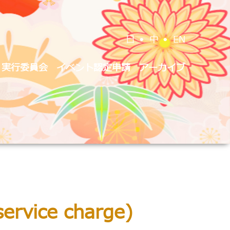
日
•
中
•
EN
実行委員会
イベント認定申請
アーカイブ
service charge)